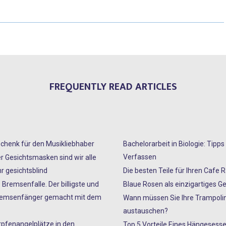
FREQUENTLY READ ARTICLES
chenk für den Musikliebhaber
Bachelorarbeit in Biologie: Tipp
Verfassen
er Gesichtsmasken sind wir alle
r gesichtsblind
Die besten Teile für Ihren Cafe 
 Bremsenfalle. Der billigste und
Blaue Rosen als einzigartiges G
Bremsenfänger gemacht mit dem
Wann müssen Sie Ihre Trampoli
austauschen?
rpfenangelplätze in den
Top 5 Vorteile Eines Hängesesse