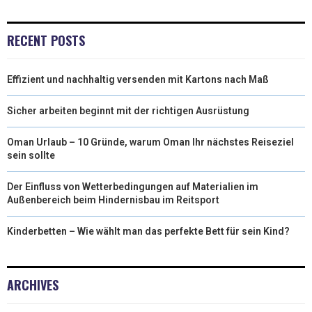
I
B
E
E
L
T
O
R
D
RECENT POSTS
T
O
E
I
Effizient und nachhaltig versenden mit Kartons nach Maß
E
K
S
N
R
T
Sicher arbeiten beginnt mit der richtigen Ausrüstung
)
Oman Urlaub – 10 Gründe, warum Oman Ihr nächstes Reiseziel
sein sollte
Der Einfluss von Wetterbedingungen auf Materialien im
Außenbereich beim Hindernisbau im Reitsport
Kinderbetten – Wie wählt man das perfekte Bett für sein Kind?
ARCHIVES