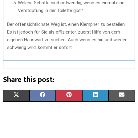
Welche Schritte sind notwendig, wenn es einmal eine
Verstopfung in der Toilette gibt?
Der offensichtlichste Weg ist, einen Klempner zu bestellen.
Es ist jedoch für Sie als effizienter, zuerst Hilfe von dem
eigenen Hauswart zu suchen. Auch wenn es hin und wieder
schwierig wird, kommt er sofort.
Share this post:
X
F
P
L
E
(
A
I
I
M
T
C
N
N
A
W
E
T
K
I