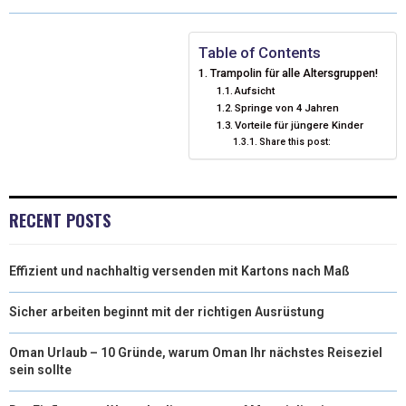
W
E
K
I
I
B
E
L
Table of Contents
Trampolin für alle Altersgruppen!
T
O
D
Aufsicht
Springe von 4 Jahren
T
O
I
Vorteile für jüngere Kinder
E
K
Share this post:
N
R
)
RECENT POSTS
Effizient und nachhaltig versenden mit Kartons nach Maß
Sicher arbeiten beginnt mit der richtigen Ausrüstung
Oman Urlaub – 10 Gründe, warum Oman Ihr nächstes Reiseziel
sein sollte