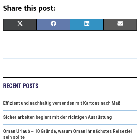
Share this post:
X
F
L
E
(
A
I
M
T
C
N
A
W
E
K
I
I
B
E
L
T
O
D
RECENT POSTS
T
O
I
Effizient und nachhaltig versenden mit Kartons nach Maß
E
K
N
R
Sicher arbeiten beginnt mit der richtigen Ausrüstung
)
Oman Urlaub – 10 Gründe, warum Oman Ihr nächstes Reiseziel
sein sollte