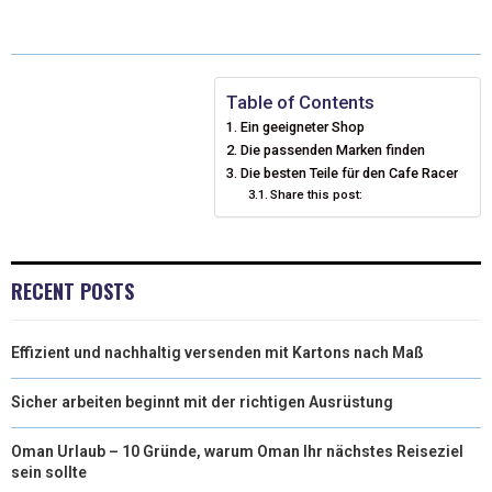
T
C
N
N
A
W
E
T
K
I
I
B
E
E
L
Table of Contents
Ein geeigneter Shop
T
O
R
D
Die passenden Marken finden
T
O
Die besten Teile für den Cafe Racer
E
I
Share this post:
E
K
S
N
R
T
RECENT POSTS
)
Effizient und nachhaltig versenden mit Kartons nach Maß
Sicher arbeiten beginnt mit der richtigen Ausrüstung
Oman Urlaub – 10 Gründe, warum Oman Ihr nächstes Reiseziel
sein sollte