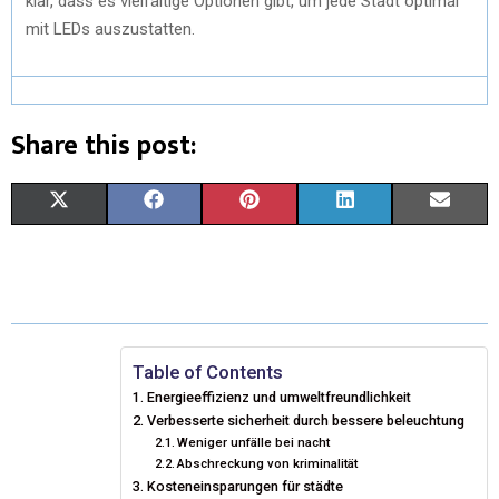
klar, dass es vielfältige Optionen gibt, um jede Stadt optimal
mit LEDs auszustatten.
Share this post:
X
F
P
L
E
(
A
I
I
M
T
C
N
N
A
W
E
T
K
I
I
B
E
E
L
Table of Contents
Energieeffizienz und umweltfreundlichkeit
T
O
R
D
Verbesserte sicherheit durch bessere beleuchtung
Weniger unfälle bei nacht
T
O
E
I
Abschreckung von kriminalität
E
K
S
N
Kosteneinsparungen für städte