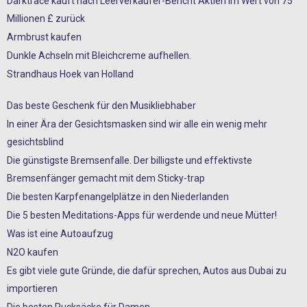
Darktrace kauft nach Leerverkäufer-Bericht Aktien im Wert von 75
Millionen £ zurück
Armbrust kaufen
Dunkle Achseln mit Bleichcreme aufhellen.
Strandhaus Hoek van Holland
Das beste Geschenk für den Musikliebhaber
In einer Ära der Gesichtsmasken sind wir alle ein wenig mehr
gesichtsblind
Die günstigste Bremsenfalle. Der billigste und effektivste
Bremsenfänger gemacht mit dem Sticky-trap
Die besten Karpfenangelplätze in den Niederlanden
Die 5 besten Meditations-Apps für werdende und neue Mütter!
Was ist eine Autoaufzug
N2O kaufen
Es gibt viele gute Gründe, die dafür sprechen, Autos aus Dubai zu
importieren
Die besten Rucksäcke für Damen