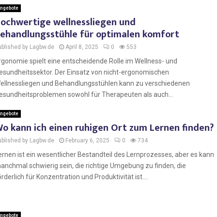
ngebote
ochwertige wellnessliegen und
ehandlungsstühle für optimalen komfort
ublished by Lagbw.de
April 8, 2025
0
553
rgonomie spielt eine entscheidende Rolle im Wellness- und
esundheitssektor. Der Einsatz von nicht-ergonomischen
ellnessliegen und Behandlungsstühlen kann zu verschiedenen
esundheitsproblemen sowohl für Therapeuten als auch...
ngebote
o kann ich einen ruhigen Ort zum Lernen finden?
ublished by Lagbw.de
February 6, 2025
0
734
ernen ist ein wesentlicher Bestandteil des Lernprozesses, aber es kann
anchmal schwierig sein, die richtige Umgebung zu finden, die
örderlich für Konzentration und Produktivität ist....
ngebote