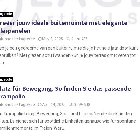
ngebote
reëer jouw ideale buitenruimte met elegante
laspanelen
ublished by Lagbw.de
May 8, 2025
0
495
eb je ooit gedroomd van een buitenruimte die je het hele jaar door kunt
ebruiken? Met glazen schuifwanden kun je jouw terras omtoveren tot
n...
ngebote
latz für Bewegung: So finden Sie das passende
rampolin
ublished by Lagbw.de
April 14, 2025
0
648
in Trampolin bringt Bewegung, Spiel und Lebensfreude direkt in den
lltag. Es eignet sich für sportliche Einheiten genauso wie für spontane
amilienmomente im Freien. Wer...