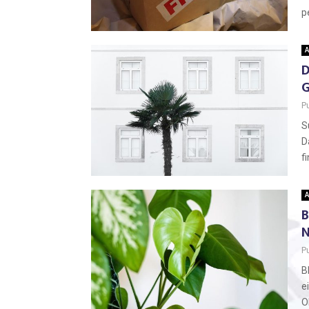
p
A
D
P
S
D
f
A
B
N
P
B
e
O