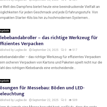
ie Welt des Dampfens bietet heute eine beeindruckende Vielfalt an
öglichkeiten für jeden Geschmack und jede Erfahrungsstufe. Von
ompakten Starter-Kits bis hin zu hochmodernen Systemen...
ngebote
lebebandabroller – das richtige Werkzeug für
ffizientes Verpacken
ublished by Lagbw.de
September 24, 2025
0
517
lebebandabroller – das richtige Werkzeug für effizientes Verpacken
eim sicheren Verpacken von Kartons und Paketen spielt nicht nur die
ahl des richtigen Klebebands eine entscheidende...
ngebote
ösungen für Messebau: Böden und LED-
eleuchtung
ublished by Lagbw.de
September 22, 2025
0
509