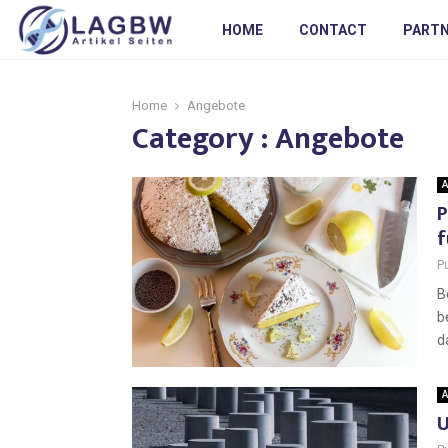
HOME
CONTACT
PART
Home
Angebote
Category : Angebote
A
P
f
P
B
b
d
A
U