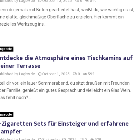
ublished by Lagbw.de
October 13, 2025
0
540
enn du jemals mit Beton gearbeitet hast, weißt du, wie wichtig es ist,
ine glatte, gleichmäßige Oberfläche zu erzielen. Hier kommt ein
pezielles Werkzeug ins...
ngebote
ntdecke die Atmosphäre eines Tischkamins auf
einer Terrasse
ublished by Lagbw.de
October 1, 2025
0
592
tell dir vor: ein lauer Sommerabend, du sitzt draußen mit Freunden
der Familie, genießt ein gutes Gespräch und vielleicht ein Glas Wein.
as fehlt noch?...
ngebote
-Zigaretten Sets für Einsteiger und erfahrene
Dampfer
ublished by Lagbw.de
September 30, 2025
0
529