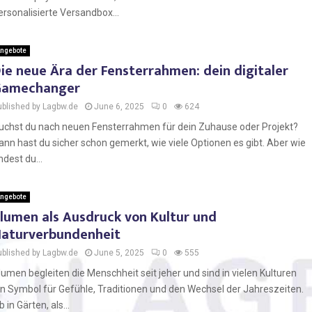
ersonalisierte Versandbox...
ngebote
ie neue Ära der Fensterrahmen: dein digitaler
Gamechanger
ublished by Lagbw.de
June 6, 2025
0
624
uchst du nach neuen Fensterrahmen für dein Zuhause oder Projekt?
ann hast du sicher schon gemerkt, wie viele Optionen es gibt. Aber wie
indest du...
ngebote
lumen als Ausdruck von Kultur und
aturverbundenheit
ublished by Lagbw.de
June 5, 2025
0
555
lumen begleiten die Menschheit seit jeher und sind in vielen Kulturen
in Symbol für Gefühle, Traditionen und den Wechsel der Jahreszeiten.
b in Gärten, als...