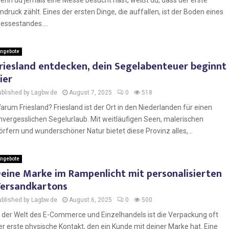
enn du jemals eine Messe besucht hast, weißt du, dass der erste
indruck zählt. Eines der ersten Dinge, die auffallen, ist der Boden eines
essestandes....
ngebote
riesland entdecken, dein Segelabenteuer beginnt
ier
ublished by Lagbw.de
August 7, 2025
0
518
arum Friesland? Friesland ist der Ort in den Niederlanden für einen
nvergesslichen Segelurlaub. Mit weitläufigen Seen, malerischen
örfern und wunderschöner Natur bietet diese Provinz alles,...
ngebote
eine Marke im Rampenlicht mit personalisierten
ersandkartons
ublished by Lagbw.de
August 6, 2025
0
500
n der Welt des E-Commerce und Einzelhandels ist die Verpackung oft
er erste physische Kontakt, den ein Kunde mit deiner Marke hat. Eine