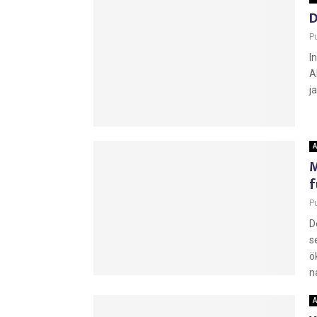
D
P
I
A
j
A
M
f
P
D
s
ö
n
A