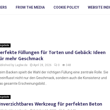
NERS
FROM THE MEDIA
COOKIE POLICY
WEBSITE IND
ngebote
erfekte Füllungen für Torten und Gebäck: Ideen
ür mehr Geschmack
ublished by Lagbw.de
April 28, 2026
0
348
eim Backen spielt die Wahl der richtigen Füllung eine zentrale Rolle. Sie
eeinflusst nicht nur den Geschmack, sondern auch die Konsistenz und
as gesamte Erscheinungsbild...
ngebote
nverzichtbares Werkzeug für perfekten Beton