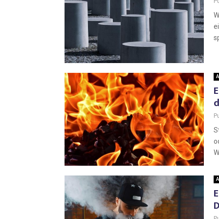
P
W
e
s
A
E
d
P
S
o
W
A
E
P