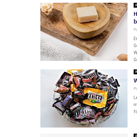
A
H
b
P
E
G
W
G
A
W
P
L
m
f
A