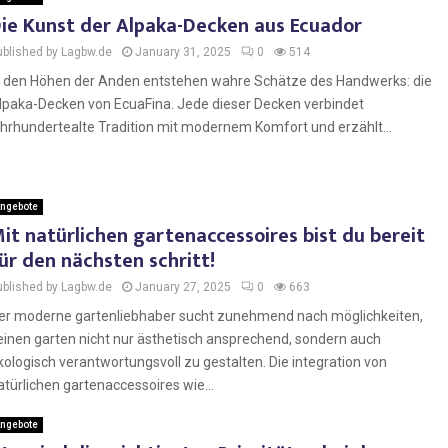
ie Kunst der Alpaka-Decken aus Ecuador
ublished by Lagbw.de
January 31, 2025
0
514
n den Höhen der Anden entstehen wahre Schätze des Handwerks: die
lpaka-Decken von EcuaFina. Jede dieser Decken verbindet
ahrhundertealte Tradition mit modernem Komfort und erzählt...
ngebote
it natürlichen gartenaccessoires bist du bereit
ür den nächsten schritt!
ublished by Lagbw.de
January 27, 2025
0
663
er moderne gartenliebhaber sucht zunehmend nach möglichkeiten,
einen garten nicht nur ästhetisch ansprechend, sondern auch
kologisch verantwortungsvoll zu gestalten. Die integration von
atürlichen gartenaccessoires wie...
ngebote