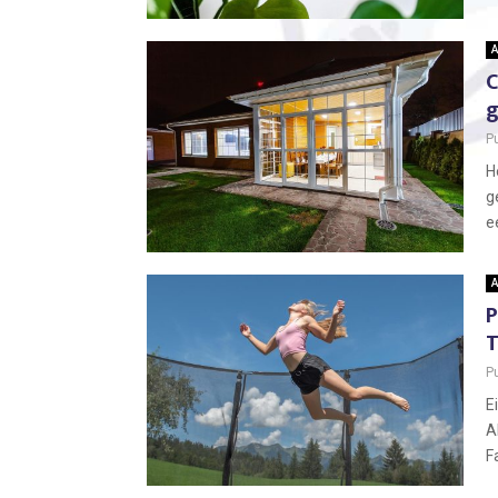
A
C
g
P
H
g
ee
A
P
T
P
E
A
F