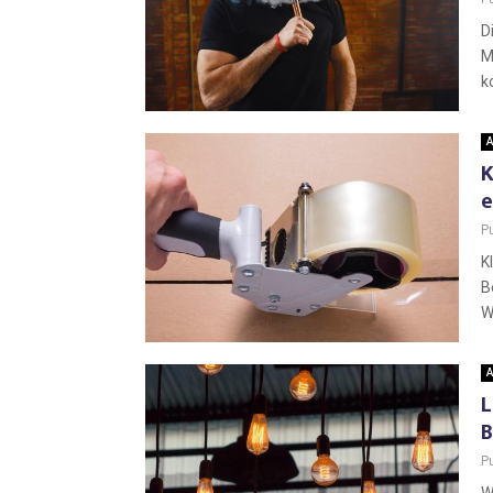
D
M
k
A
K
e
P
K
B
W
A
L
B
P