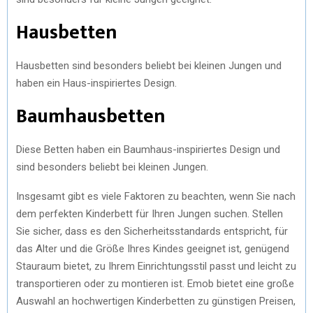
Hausbetten
Hausbetten sind besonders beliebt bei kleinen Jungen und
haben ein Haus-inspiriertes Design.
Baumhausbetten
Diese Betten haben ein Baumhaus-inspiriertes Design und
sind besonders beliebt bei kleinen Jungen.
Insgesamt gibt es viele Faktoren zu beachten, wenn Sie nach
dem perfekten Kinderbett für Ihren Jungen suchen. Stellen
Sie sicher, dass es den Sicherheitsstandards entspricht, für
das Alter und die Größe Ihres Kindes geeignet ist, genügend
Stauraum bietet, zu Ihrem Einrichtungsstil passt und leicht zu
transportieren oder zu montieren ist. Emob bietet eine große
Auswahl an hochwertigen Kinderbetten zu günstigen Preisen,