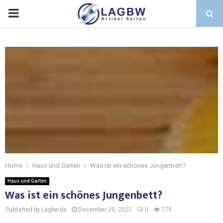
Home
Haus und Garten
Was ist ein schönes Jungenbett?
Haus und Garten
Was ist ein schönes Jungenbett?
Published by Lagbw.de
December 20, 2022
0
779