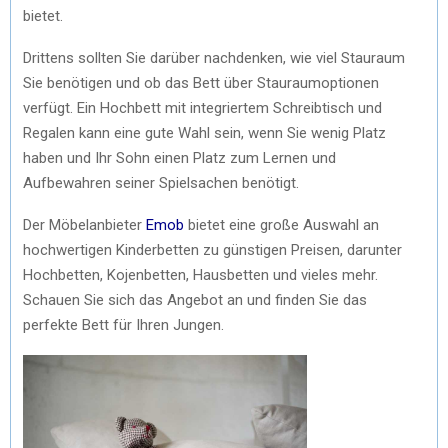
bietet.
Drittens sollten Sie darüber nachdenken, wie viel Stauraum
Sie benötigen und ob das Bett über Stauraumoptionen
verfügt. Ein Hochbett mit integriertem Schreibtisch und
Regalen kann eine gute Wahl sein, wenn Sie wenig Platz
haben und Ihr Sohn einen Platz zum Lernen und
Aufbewahren seiner Spielsachen benötigt.
Der Möbelanbieter
Emob
bietet eine große Auswahl an
hochwertigen Kinderbetten zu günstigen Preisen, darunter
Hochbetten, Kojenbetten, Hausbetten und vieles mehr.
Schauen Sie sich das Angebot an und finden Sie das
perfekte Bett für Ihren Jungen.