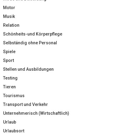
Motor
Musik
Relation
Schönheits-und Körperpflege
Selbständig ohne Personal
Spiele
Sport
Stellen und Ausbildungen
Testing
Tieren
Tourismus
Transport und Verkehr
Unternehmerisch (Wirtschaftlich)
Urlaub
Urlaubsort