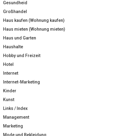
Gesundheid
Großhandel
Haus kaufen (Wohnung kaufen)
Haus mieten (Wohnung mieten)
Haus und Garten
Haushalte
Hobby und Freizeit
Hotel
Internet
Internet-Marketing
Kinder
Kunst
Links / Index
Management
Marketing
Mode und Bekleidung