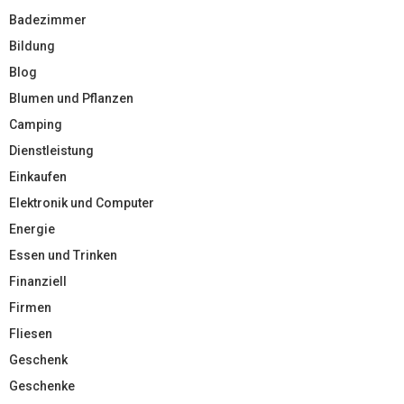
Badezimmer
Bildung
Blog
Blumen und Pflanzen
Camping
Dienstleistung
Einkaufen
Elektronik und Computer
Energie
Essen und Trinken
Finanziell
Firmen
Fliesen
Geschenk
Geschenke