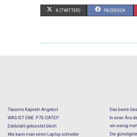
X (TWITTER)
FACEBOOK
Tassimo Kapseln Angebot
Das beste Ges
WAS IST EINE .P7S-DATEI?
In einer Ära d
ein wenig meh
Edelstahl gebürstet blech
Die günstigste
Wie kann man einen Laptop schneller