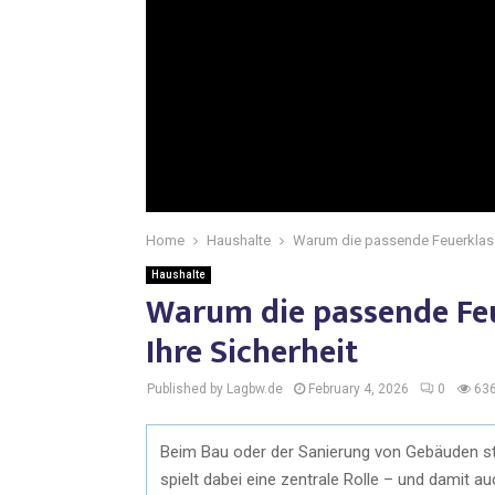
Home
Haushalte
Warum die passende Feuerklasse
Haushalte
Warum die passende Feu
Ihre Sicherheit
Published by Lagbw.de
February 4, 2026
0
63
Beim Bau oder der Sanierung von Gebäuden ste
spielt dabei eine zentrale Rolle – und damit au