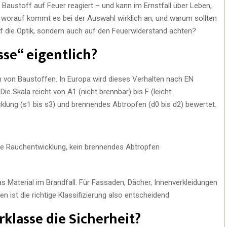
in Baustoff auf Feuer reagiert – und kann im Ernstfall über Leben,
worauf kommt es bei der Auswahl wirklich an, und warum sollten
uf die Optik, sondern auch auf den Feuerwiderstand achten?
se“ eigentlich?
n von Baustoffen. In Europa wird dieses Verhalten nach EN
ie Skala reicht von A1 (nicht brennbar) bis F (leicht
lung (s1 bis s3) und brennendes Abtropfen (d0 bis d2) bewertet.
nge Rauchentwicklung, kein brennendes Abtropfen
as Material im Brandfall. Für Fassaden, Dächer, Innenverkleidungen
 ist die richtige Klassifizierung also entscheidend.
rklasse die Sicherheit?