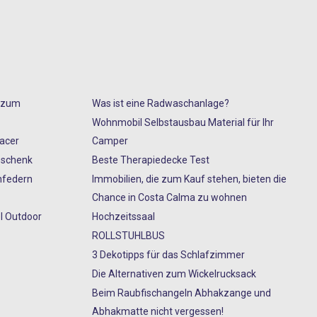
s zum
Was ist eine Radwaschanlage?
Wohnmobil Selbstausbau Material für Ihr
Racer
Camper
eschenk
Beste Therapiedecke Test
nfedern
Immobilien, die zum Kauf stehen, bieten die
Chance in Costa Calma zu wohnen
l Outdoor
Hochzeitssaal
ROLLSTUHLBUS
3 Dekotipps für das Schlafzimmer
Die Alternativen zum Wickelrucksack
Beim Raubfischangeln Abhakzange und
Abhakmatte nicht vergessen!