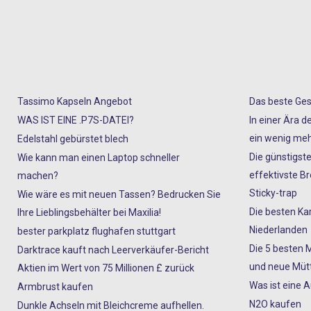
Tassimo Kapseln Angebot
Das beste Ges
WAS IST EINE .P7S-DATEI?
In einer Ära d
ein wenig meh
Edelstahl gebürstet blech
Die günstigste
Wie kann man einen Laptop schneller
effektivste 
machen?
Sticky-trap
Wie wäre es mit neuen Tassen? Bedrucken Sie
Die besten Ka
Ihre Lieblingsbehälter bei Maxilia!
Niederlanden
bester parkplatz flughafen stuttgart
Die 5 besten 
Darktrace kauft nach Leerverkäufer-Bericht
und neue Mütt
Aktien im Wert von 75 Millionen £ zurück
Was ist eine 
Armbrust kaufen
N2O kaufen
Dunkle Achseln mit Bleichcreme aufhellen.