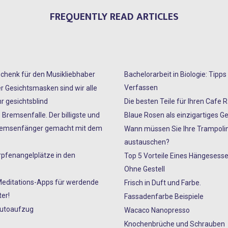
FREQUENTLY READ ARTICLES
chenk für den Musikliebhaber
Bachelorarbeit in Biologie: Tipp
Verfassen
er Gesichtsmasken sind wir alle
r gesichtsblind
Die besten Teile für Ihren Cafe 
 Bremsenfalle. Der billigste und
Blaue Rosen als einzigartiges G
Bremsenfänger gemacht mit dem
Wann müssen Sie Ihre Trampoli
austauschen?
rpfenangelplätze in den
Top 5 Vorteile Eines Hängesesse
Ohne Gestell
Meditations-Apps für werdende
Frisch in Duft und Farbe.
er!
Fassadenfarbe Beispiele
Autoaufzug
Wacaco Nanopresso
Knochenbrüche und Schrauben