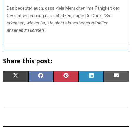
Das bedeutet auch, dass viele Menschen ihre Fähigkeit der
Gesichtserkennung neu schätzen, sagte Dr. Cook. “
Sie
erkennen, wie es ist, sie nicht als selbstverständlich
ansehen zu können
“.
Share this post:
X
F
P
L
E
(
A
I
I
M
T
C
N
N
A
W
E
T
K
I
I
B
E
E
L
T
O
R
D