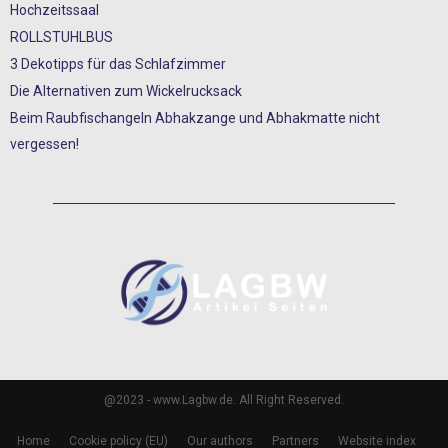
Hochzeitssaal
ROLLSTUHLBUS
3 Dekotipps für das Schlafzimmer
Die Alternativen zum Wickelrucksack
Beim Raubfischangeln Abhakzange und Abhakmatte nicht
vergessen!
@2023 - www.Lagbw.de. All Right Reserved.
Home
Cookie policy (EU)
Our authors
Partners
Website index