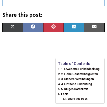
Share this post:
X
F
P
L
E
(
A
I
I
M
T
C
N
N
A
W
E
T
K
I
I
B
E
E
L
Table of Contents
1. Erweiterte Funkabdeckung
T
O
R
D
2. Hohe Geschwindigkeiten
T
O
E
3. Sichere Verbindungen
I
4. Einfache Einrichtung
E
K
S
N
5. Kluges Datenlimit
Fazit
R
T
Share this post:
)