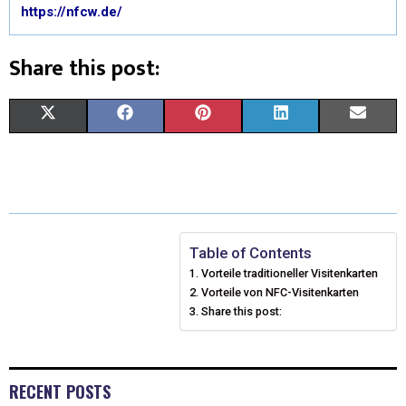
https://nfcw.de/
Share this post:
X
F
P
L
E
(
A
I
I
M
T
C
N
N
A
W
E
T
K
I
I
B
E
E
L
Table of Contents
Vorteile traditioneller Visitenkarten
T
O
R
D
Vorteile von NFC-Visitenkarten
T
O
Share this post:
E
I
E
K
S
N
R
T
RECENT POSTS