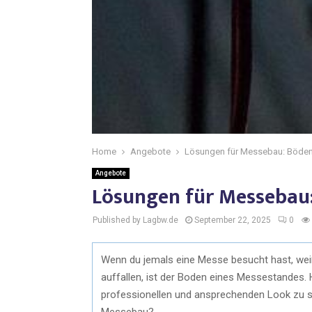
Home
Angebote
Lösungen für Messebau: Böden
Angebote
Lösungen für Messebau
Published by Lagbw.de
September 22, 2025
0
Wenn du jemals eine Messe besucht hast, weißt
auffallen, ist der Boden eines Messestandes
professionellen und ansprechenden Look zu s
Messebau?