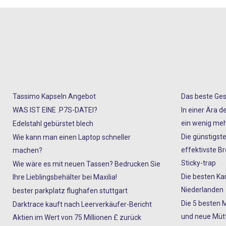
Tassimo Kapseln Angebot
Das beste Ges
WAS IST EINE .P7S-DATEI?
In einer Ära d
ein wenig meh
Edelstahl gebürstet blech
Die günstigste
Wie kann man einen Laptop schneller
effektivste 
machen?
Sticky-trap
Wie wäre es mit neuen Tassen? Bedrucken Sie
Die besten Ka
Ihre Lieblingsbehälter bei Maxilia!
Niederlanden
bester parkplatz flughafen stuttgart
Die 5 besten 
Darktrace kauft nach Leerverkäufer-Bericht
und neue Mütt
Aktien im Wert von 75 Millionen £ zurück