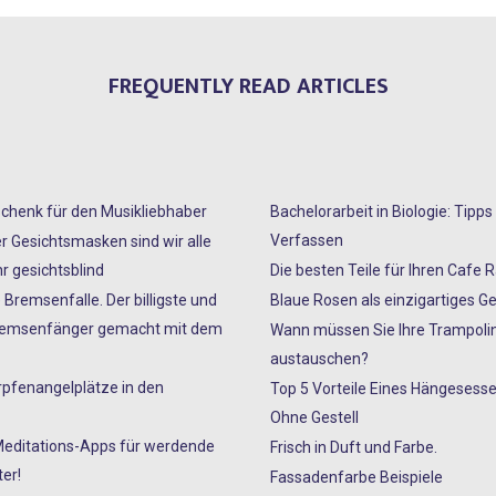
FREQUENTLY READ ARTICLES
chenk für den Musikliebhaber
Bachelorarbeit in Biologie: Tipp
Verfassen
er Gesichtsmasken sind wir alle
r gesichtsblind
Die besten Teile für Ihren Cafe 
 Bremsenfalle. Der billigste und
Blaue Rosen als einzigartiges G
Bremsenfänger gemacht mit dem
Wann müssen Sie Ihre Trampoli
austauschen?
rpfenangelplätze in den
Top 5 Vorteile Eines Hängesesse
Ohne Gestell
Meditations-Apps für werdende
Frisch in Duft und Farbe.
er!
Fassadenfarbe Beispiele