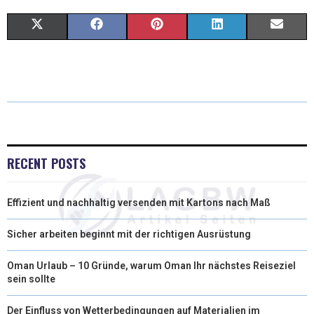
X
F
P
L
E
(
A
I
I
M
T
C
N
N
A
W
E
T
K
I
I
B
E
E
L
T
O
R
D
RECENT POSTS
T
O
E
I
Effizient und nachhaltig versenden mit Kartons nach Maß
E
K
S
N
R
T
Sicher arbeiten beginnt mit der richtigen Ausrüstung
)
Oman Urlaub – 10 Gründe, warum Oman Ihr nächstes Reiseziel
sein sollte
Der Einfluss von Wetterbedingungen auf Materialien im