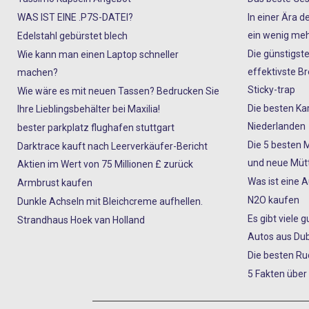
WAS IST EINE .P7S-DATEI?
In einer Ära d
ein wenig meh
Edelstahl gebürstet blech
Die günstigste
Wie kann man einen Laptop schneller
effektivste 
machen?
Sticky-trap
Wie wäre es mit neuen Tassen? Bedrucken Sie
Die besten Ka
Ihre Lieblingsbehälter bei Maxilia!
Niederlanden
bester parkplatz flughafen stuttgart
Die 5 besten 
Darktrace kauft nach Leerverkäufer-Bericht
und neue Mütt
Aktien im Wert von 75 Millionen £ zurück
Was ist eine 
Armbrust kaufen
N2O kaufen
Dunkle Achseln mit Bleichcreme aufhellen.
Es gibt viele 
Strandhaus Hoek van Holland
Autos aus Dub
Die besten R
5 Fakten über