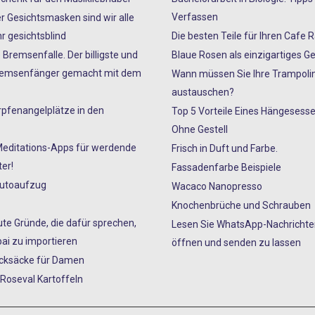
Verfassen
er Gesichtsmasken sind wir alle
r gesichtsblind
Die besten Teile für Ihren Cafe 
 Bremsenfalle. Der billigste und
Blaue Rosen als einzigartiges G
Bremsenfänger gemacht mit dem
Wann müssen Sie Ihre Trampoli
austauschen?
rpfenangelplätze in den
Top 5 Vorteile Eines Hängesesse
Ohne Gestell
Meditations-Apps für werdende
Frisch in Duft und Farbe.
er!
Fassadenfarbe Beispiele
Autoaufzug
Wacaco Nanopresso
Knochenbrüche und Schrauben
gute Gründe, die dafür sprechen,
Lesen Sie WhatsApp-Nachrichten
ai zu importieren
öffnen und senden zu lassen
ucksäcke für Damen
 Roseval Kartoffeln