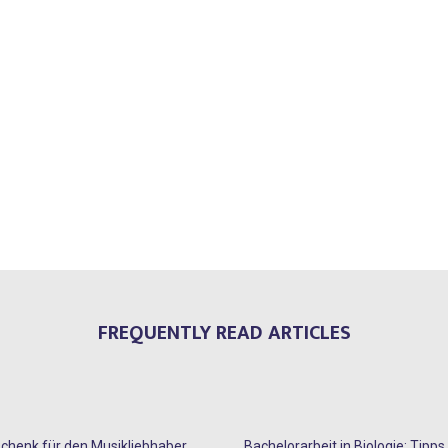
FREQUENTLY READ ARTICLES
chenk für den Musikliebhaber
Bachelorarbeit in Biologie: Tipp