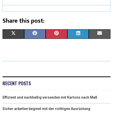
Share this post:
X
F
P
L
E
(
A
I
I
M
T
C
N
N
A
W
E
T
K
I
I
B
E
E
L
T
O
R
D
RECENT POSTS
T
O
E
I
Effizient und nachhaltig versenden mit Kartons nach Maß
E
K
S
N
R
T
Sicher arbeiten beginnt mit der richtigen Ausrüstung