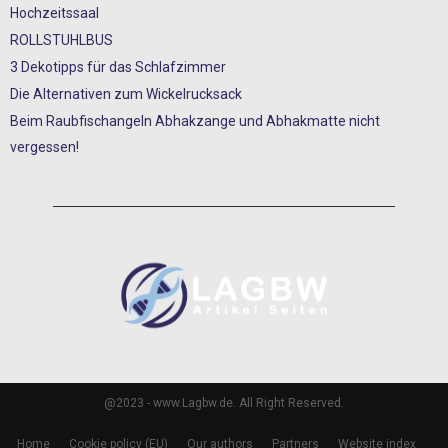
Hochzeitssaal
ROLLSTUHLBUS
3 Dekotipps für das Schlafzimmer
Die Alternativen zum Wickelrucksack
Beim Raubfischangeln Abhakzange und Abhakmatte nicht
vergessen!
@2023 - www.Lagbw.de. All Right Reserved.
Home
Cookie policy (EU)
Our authors
Partners
Website index