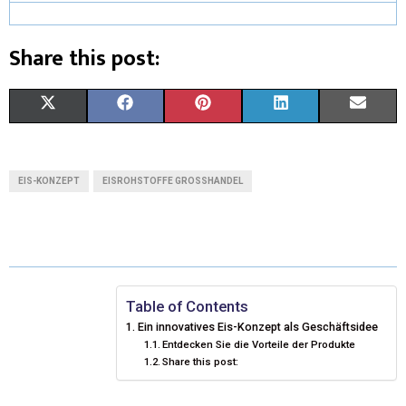
Share this post:
X
F
P
L
E
(
A
I
I
M
T
C
N
N
A
EIS-KONZEPT
EISROHSTOFFE GROSSHANDEL
W
E
T
K
I
I
B
E
E
L
T
O
R
D
T
O
E
I
Table of Contents
Ein innovatives Eis-Konzept als Geschäftsidee
E
K
S
N
Entdecken Sie die Vorteile der Produkte
Share this post:
R
T
)