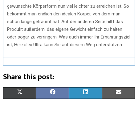
gewünschte Körperform nun viel leichter zu erreichen ist. So
bekommt man endlich den idealen Körper, von dem man
schon lange geträumt hat. Auf der anderen Seite hilft das
Produkt außerdem, das eigene Gewicht einfach zu halten
oder sogar zu verringern. Was auch immer Ihr Ernährungsziel
ist, Herzolex Ultra kann Sie auf diesem Weg unterstützen.
Share this post:
X
F
L
E
(
A
I
M
T
C
N
A
W
E
K
I
I
B
E
L