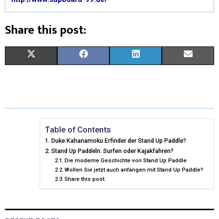
Share this post:
X
F
L
E
(
A
I
M
T
C
N
A
W
E
K
I
I
B
E
L
Table of Contents
Duke Kahanamoku Erfinder der Stand Up Paddle?
T
O
D
Stand Up Paddeln: Surfen oder Kajakfahren?
Die moderne Geschichte von Stand Up Paddle
T
O
I
Wollen Sie jetzt auch anfangen mit Stand Up Paddle?
E
K
N
Share this post:
R
)