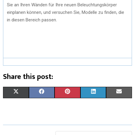
Sie an Ihren Wänden für Ihre neuen Beleuchtungskörper
einplanen können, und versuchen Sie, Modelle zu finden, die
in diesen Bereich passen.
Share this post:
X
F
P
L
E
(
A
I
I
M
T
C
N
N
A
W
E
T
K
I