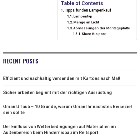
I
B
E
E
L
Table of Contents
Tipps für den Lampenkauf
T
O
R
D
Lampentyp
Menge an Licht
T
O
E
I
Abmessungen der Montageplatte
E
K
S
Share this post:
N
R
T
)
RECENT POSTS
Effizient und nachhaltig versenden mit Kartons nach Maß
Sicher arbeiten beginnt mit der richtigen Ausrüstung
Oman Urlaub – 10 Gründe, warum Oman Ihr nächstes Reiseziel
sein sollte
Der Einfluss von Wetterbedingungen auf Materialien im
Außenbereich beim Hindernisbau im Reitsport