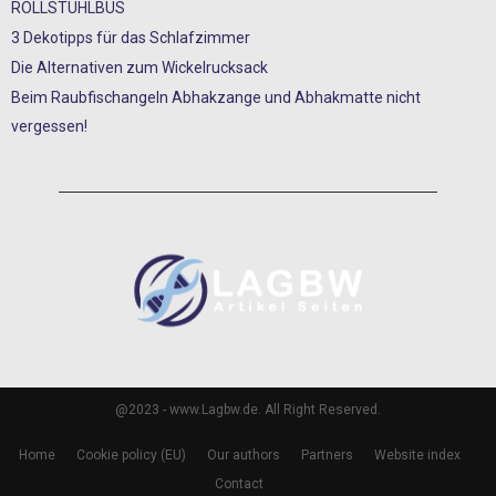
ROLLSTUHLBUS
3 Dekotipps für das Schlafzimmer
Die Alternativen zum Wickelrucksack
Beim Raubfischangeln Abhakzange und Abhakmatte nicht
vergessen!
@2023 - www.Lagbw.de. All Right Reserved.
Home
Cookie policy (EU)
Our authors
Partners
Website index
Contact