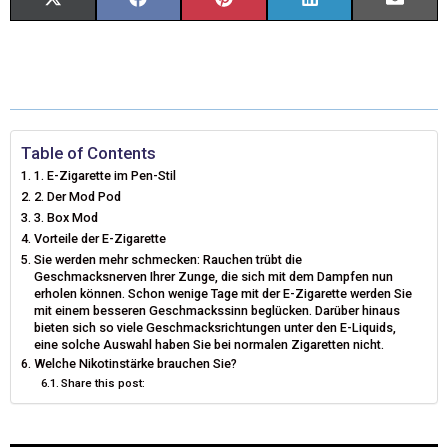
X
F
P
L
E
(
A
I
I
M
T
C
N
N
A
W
E
T
K
I
I
B
E
E
L
Table of Contents
1. E-Zigarette im Pen-Stil
T
O
R
D
2. Der Mod Pod
3. Box Mod
T
O
E
I
Vorteile der E-Zigarette
E
K
S
N
Sie werden mehr schmecken: Rauchen trübt die
Geschmacksnerven Ihrer Zunge, die sich mit dem Dampfen nun
R
T
erholen können. Schon wenige Tage mit der E-Zigarette werden Sie
mit einem besseren Geschmackssinn beglücken. Darüber hinaus
)
bieten sich so viele Geschmacksrichtungen unter den E-Liquids,
eine solche Auswahl haben Sie bei normalen Zigaretten nicht.
Welche Nikotinstärke brauchen Sie?
Share this post: