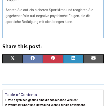
Achten Sie auf ein sicheres Sportklima und reagieren Sie
gegebenenfalls auf negative psychische Folgen, die die
sportliche Betätigung mit sich bringen kann.
Share this post:
X
F
P
L
E
(
A
I
I
M
T
C
N
N
A
W
E
T
K
I
I
B
E
E
L
Table of Contents
Wie psychisch gesund sind die Niederlande wirklich?
T
O
R
D
Warum ist Sport und Bewegung wichtig für die psychische