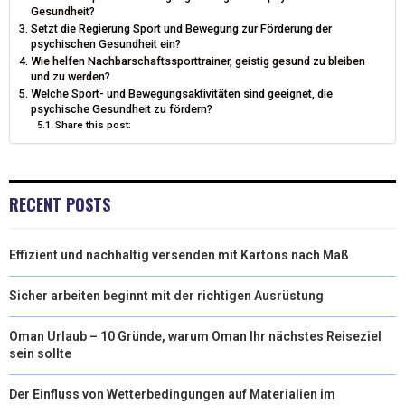
Gesundheit?
T
O
E
I
Setzt die Regierung Sport und Bewegung zur Förderung der
psychischen Gesundheit ein?
E
K
S
N
Wie helfen Nachbarschaftssporttrainer, geistig gesund zu bleiben
und zu werden?
R
T
Welche Sport- und Bewegungsaktivitäten sind geeignet, die
psychische Gesundheit zu fördern?
)
Share this post:
RECENT POSTS
Effizient und nachhaltig versenden mit Kartons nach Maß
Sicher arbeiten beginnt mit der richtigen Ausrüstung
Oman Urlaub – 10 Gründe, warum Oman Ihr nächstes Reiseziel
sein sollte
Der Einfluss von Wetterbedingungen auf Materialien im