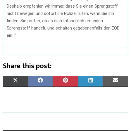
Deshalb empfehlen wir immer, dass Sie einen Sprengstoff
nicht bewegen und sofort die Polizei rufen, wenn Sie ihn
finden. Sie prüfen, ob es sich tatsächlich um einen
Sprengstoff handelt, und schalten gegebenenfalls den EOD
ein. “
Share this post:
X
F
P
L
E
(
A
I
I
M
T
C
N
N
A
W
E
T
K
I
I
B
E
E
L